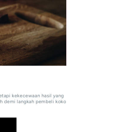
etapi kekecewaan hasil yang
kah demi langkah pembeli koko