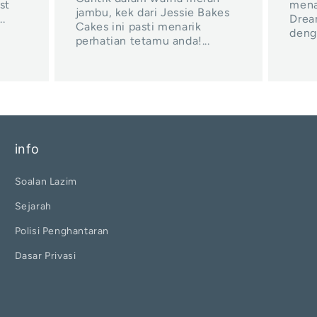
st
mena
jambu, kek dari Jessie Bakes
.
Drea
Cakes ini pasti menarik
denga
perhatian tetamu anda!...
info
Soalan Lazim
Sejarah
Polisi Penghantaran
Dasar Privasi