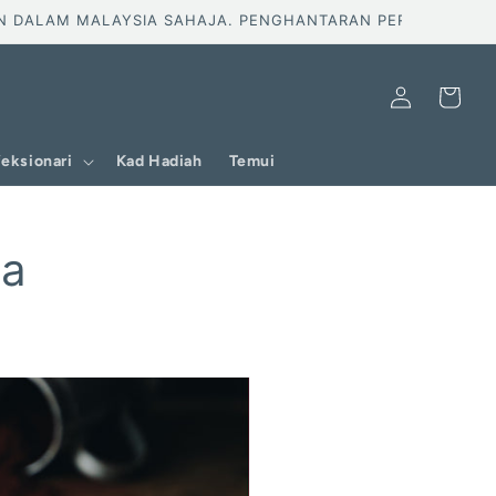
MALAYSIA SAHAJA. PENGHANTARAN PERCUMA UNTUK TEMPA
Log
Troli
masuk
eksionari
Kad Hadiah
Temui
na