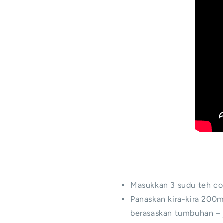
Masukkan 3 sudu teh co
Panaskan kira-kira 200m
berasaskan tumbuhan – 