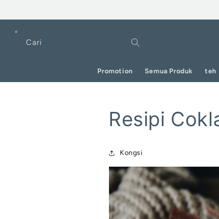
Langkau
ke
kandungan
Cari
Promotion
Semua Produk
teh
Resipi Cok
Kongsi