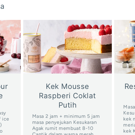
ka
our
Kek Mousse
Re
e
Raspberi Coklat
Putih
Masa
asy
Kesu
Masa 2 jam + minimum 5 jam
 ice
kek 
masa penyejukan Kesukaran
)
meri
Agak rumit membuat 8-10
to
kek 
Cantik dalam warna merah