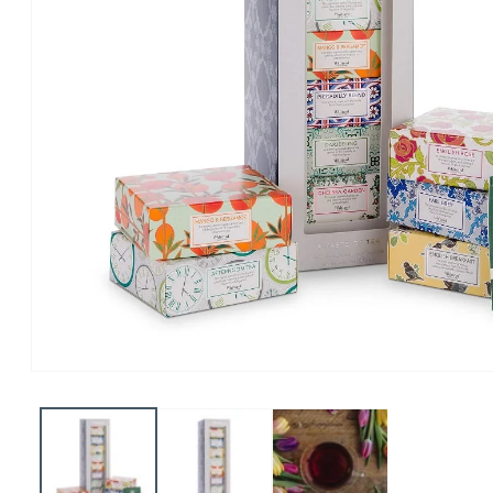
Buka
media
1
dalam
modal