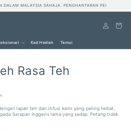
LAM MALAYSIA SAHAJA. PENGHANTARAN PERCUMA UNTUK TE
Log
Troli
masuk
eksionari
Kad Hadiah
Temui
eh Rasa Teh
n.
engan lapan teh dan infusi kami yang paling hebat,
ada Sarapan Inggeris lama yang sedap. Petang tidak