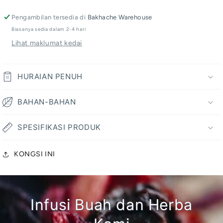
Loose
Loose
Infusion
Infusion
Pengambilan tersedia di
Bakhache Warehouse
Biasanya sedia dalam 2-4 hari
Lihat maklumat kedai
HURAIAN PENUH
BAHAN-BAHAN
SPESIFIKASI PRODUK
KONGSI INI
Infusi Buah dan Herba