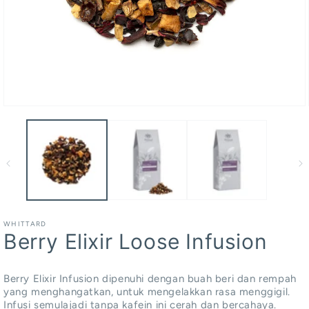
Buka
media
1
dalam
modal
WHITTARD
Berry Elixir Loose Infusion
Berry Elixir Infusion dipenuhi dengan buah beri dan rempah
yang menghangatkan, untuk mengelakkan rasa menggigil.
Infusi semulajadi tanpa kafein ini cerah dan bercahaya.