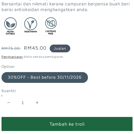
Bersantai dan nikmati kerana campuran berperisa buah beri
berisi antioksidan menghangatkan anda.
Harga
Harga
RM45.00
RM75.00
Jualan
biasa
jualan
Penghantaran
dikira semasa pembayaran.
Option
30%OFF - Best before 30/11/2026
Kuantiti
Kurangkan
Tingkatkan
kuantiti
kuantiti
untuk
untuk
Berry
Berry
Tambah ke troli
Elixir
Elixir