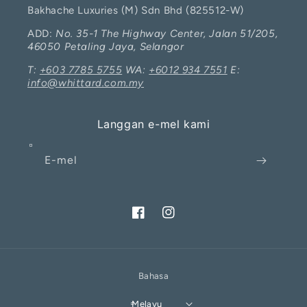
Bakhache Luxuries (M) Sdn Bhd (825512-W)
ADD:
No. 35-1 The Highway Center, Jalan 51/205,
46050 Petaling Jaya, Selangor
T:
+603 7785 5755
WA:
+6012 934 7551
E:
info@whittard.com.my
Langgan e-mel kami
E-mel
Facebook
Instagram
Bahasa
Melayu