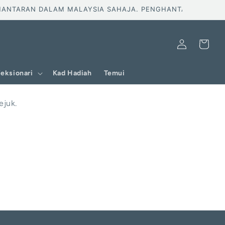
TARAN DALAM MALAYSIA SAHAJA. PENGHANTARAN PERCUMA
Log
Troli
masuk
eksionari
Kad Hadiah
Temui
ejuk.