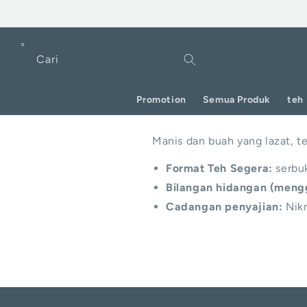
Langkau
ke
kandungan
Cari
Promotion
Semua Produk
teh
Manis dan buah yang lazat, t
Format Teh Segera:
serbu
Bilangan hidangan (mengg
Cadangan penyajian:
Nikm