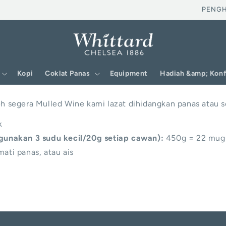
PENGHAN
Kopi
Coklat Panas
Equipment
Hadiah &amp; Konf
eh segera Mulled Wine kami lazat dihidangkan panas atau s
k
unakan 3 sudu kecil/20g setiap cawan):
450g = 22 mug
ati panas, atau ais