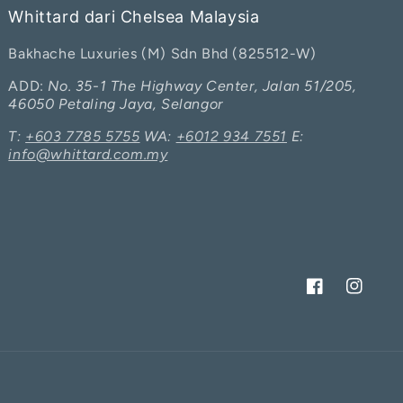
Whittard dari Chelsea Malaysia
Bakhache Luxuries (M) Sdn Bhd (825512-W)
ADD:
No. 35-1 The Highway Center, Jalan 51/205,
46050 Petaling Jaya, Selangor
T:
+603 7785 5755
WA:
+6012 934 7551
E:
info@whittard.com.my
Facebook
Instagra