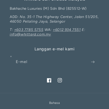
Bakhache Luxuries (M) Sdn Bhd (825512-W)
ADD:
No. 35-1 The Highway Center, Jalan 51/205,
46050 Petaling Jaya, Selangor
T:
+603 7785 5755
WA:
+6012 934 7551
E:
info@whittard.com.my
Langgan e-mel kami
E-mel
Facebook
Instagram
I will be back soon
Bahasa