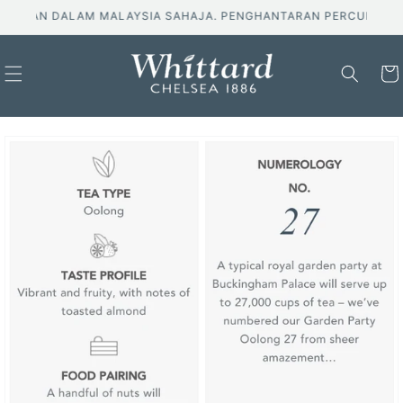
Langkau
ARAN DALAM MALAYSIA SAHAJA. PENGHANTARAN PERCUMA UNTUK
ke
kandungan
Troli